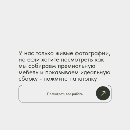
У нас только живые фотографии,
Аккуратная
но если хотите посмотреть как
работа
мы собираем премиальную
мебель и показываем идеальную
Поддерживаем чистоту
сборку - нажмите на кнопку
и порядок в помещении
Посмотреть все работы
Сплоченная