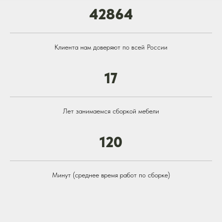
42864
Клиента нам доверяют по всей России
Галерея наших работ
17
Мы не стараемся казаться лучше,
чем есть на самом деле - нет на это
времени, потому что всё наше время
занимает качественная сборка
Лет занимаемся сборкой мебели
Вашей мебели
120
Минут (среднее время работ по сборке)