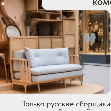
+7 495 181 07 08
mironovsborkа@yandex.ru
Оставить заявку
ОБЩЕСТВО С ОГРАНИЧЕННОЙ ОТВЕТСТВЕННОСТЬЮ "МИРОНОВ"
Юридический адрес организации
121609, РОССИЯ, Г МОСКВА, Б-Р ОСЕННИЙ, Д 4, ЭТ/ПОМ 1/I, КОМ. 21А
ИНН 9731109296 КПП 773101001 ОГРН/ОГРНИП 1237700078186 Расчетный счет
40702810610001557511
Банк АО "ТИНЬКОФФ БАНК" ИНН банка 7710140679 БИК банка 044525974
Корреспондентский счет банка 30101810145250000974 Юридический адрес банка
Москва, 127287, ул. Хуторская 2-я, д. 38А, стр. 26